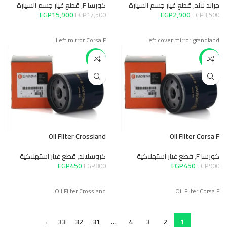
جراند لاند
,
قطع غيار جسم السيارة
كورسا F
,
قطع غيار جسم السيارة
EGP
15,900
EGP
2,900
EGP
17,500
EGP
3,500
Left mirror Corsa F
Left cover mirror grandland
-44%
-50%
Oil Filter Crossland
Oil Filter Corsa F
كورسا F
,
قطع غيار استهلاكية
كروسلاند
,
قطع غيار استهلاكية
EGP
450
EGP
450
EGP
800
EGP
900
Oil Filter Crossland
Oil Filter Corsa F
→
33
32
31
…
4
3
2
1