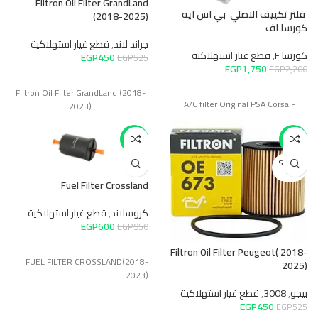
Filtron Oil Filter GrandLand
فلتر تكييف الاصلي بي اس ايه
(2018-2025)
كورسا اف
جراند لاند
,
قطع غيار استهلاكية
كورسا F
,
قطع غيار استهلاكية
EGP
450
EGP
525
EGP
1,750
EGP
2,200
Filtron Oil Filter GrandLand (2018-
A/C filter Original PSA Corsa F
2023)
-37%
-14%
SOLD O
UT
Fuel Filter Crossland
كروسلاند
,
قطع غيار استهلاكية
EGP
600
EGP
950
Filtron Oil Filter Peugeot( 2018-
FUEL FILTER CROSSLAND(2018-
2025)
2023)
بيجو
,
3008
,
قطع غيار استهلاكية
EGP
450
EGP
525