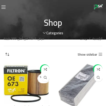
Shop
Categories
الرئيسية
Shop
عرض 1–12 من أصل 389 نتيجة
Show sidebar
-14%
-20%
SOLD O
UT