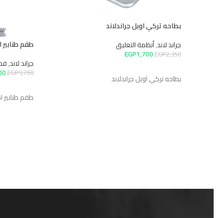
بطاحه تركي اوبل جراندلاند
طقم طنابير امامي
جراند لاند
,
أنظمة التعليق
EGP
1,700
EGP
2,350
جراند لاند
,
قطع 
إضافة إلى السلة
500
EGP
9,750
بطاحه تركي اوبل جراندلاند
إضافة إلى ال
طقم طنابير اما