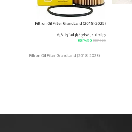
Filtron Oil Filter GrandLand (2018-2025)
جراند لاند
,
قطع غيار استهلاكية
EGP
450
EGP
525
بلية بطاحة 
قراءة المزيد
جراند لاند
,
أن
Filtron Oil Filter GrandLand (2018-2023)
00
EGP
3,200
قراءة المز
بلية بطاحه ف