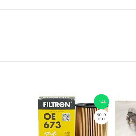
-22%
-14%
SOLD
SOLD
OUT
OUT