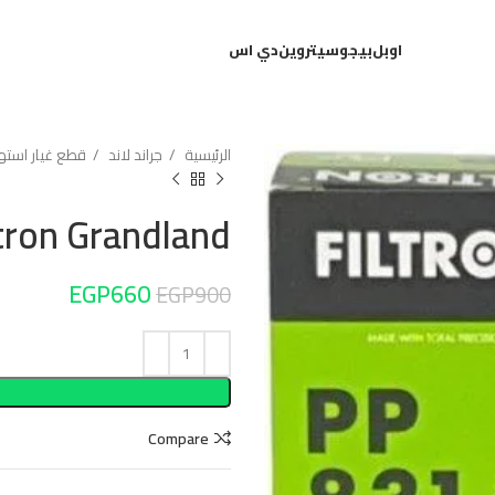
اوبل
بيجو
سيتروين
دي اس
الرئيسية
جراند لاند
قطع غيار استهل
iltron Grandland
EGP
660
EGP
900
Compare