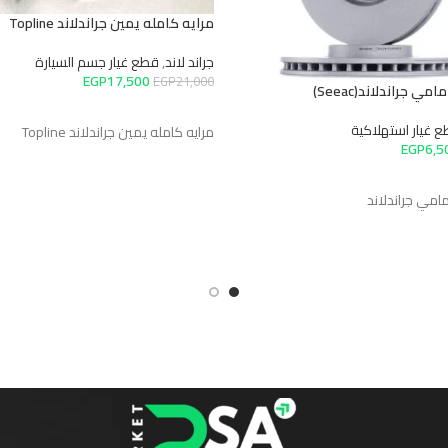
مرايه كامله يمين جراندلاند Topline
جراند لاند
,
قطع غيار جسم السيارة
EGP
17,500
EGP
21,000
 جراندلاند(Seeac)
إضافة إلى السلة
غيار استهلاكية
مرايه كامله يمين جراندلاند Topline
EGP
6,
سلة
مي جراندلاند