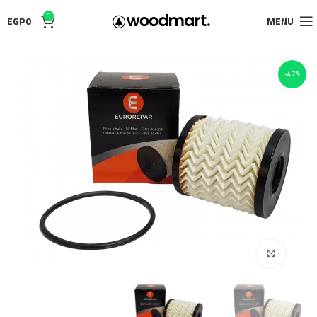
0
EGP
0
MENU
-47%
Click to enlarge