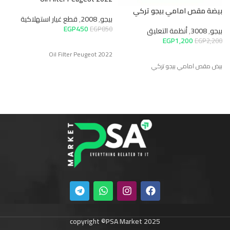
ب
بيضة مقص امامي بيجو تركي
0
بيجو
,
2008
,
قطع غيار استهلاكية
EGP
450
EGP
850
بيجو
,
3008
,
أنظمة التعليق
ت
EGP
1,200
EGP
2,200
Oil Filter Peugeot 2022
بيض مقص امامي بيجو تركي
copyright ©PSA Market 2025