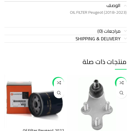
الوصف
OIL FILTER Peugeot (2018-2023)
مراجعات (0)
SHIPPING & DELIVERY
منتجات ذات صلة
-47%
-45%
ت
Oil Filter Peugeot 2022