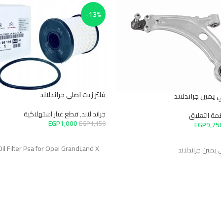
-13%
فلتر زيت اصلي جراندلاند
ين جراندلاند
جراند لاند
,
قطع غيار استهلاكية
ة التعليق
EGP
1,000
EGP
1,150
EGP
9,7
إضافة إلى السلة
l Oil Filter Psa for Opel GrandLand X
ين جراندلاند