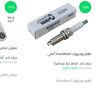
-51%
-50%
SOLD
OUT
مقص امامي يم
طقم بوجيهات Grandland أصلي
جراند لاند
,
أنظم
50
EGP
19,900
جراند لاند
,
قطع غيار ميكانيكا
EGP
3,400
EGP
6,800
قراءة المزيد
مقص امامي يم
إضافة إلى السلة
طقم بوجيهات Grandland