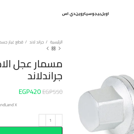
اوبل
بيجو
سيتروين
دي اس
الرئيسية
جراند لاند
قطع غيار جسم ا
مسمار عجل الاص
جراندلاند
EGP
420
EGP
550
GrandLand X