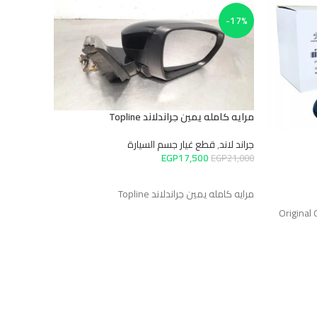
-26%
-17%
مرايه كامله يمين جراندلاند Topline
جراند لاند
,
قطع غيار جسم السيارة
EGP
17,500
EGP
21,000
إضافة إلى السلة
مرايه كامله يمين جراندلاند Topline
تيل فرامل امام
Origina
جراند لاند
,
قط
50
EGP
7,800
إضافة إلى
تيل فرامل اما