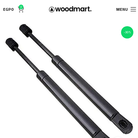
0
EGP
0
MENU
-30%