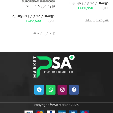
كروسلاند
,
قطع غيار ميكانيكا
تيل خلفي كروسلاند
ت
EGP
6,950
EGP
12,000
كروسلاند
,
قطع غيار استهلاكية
ك
EGP
2,400
طقم كاتينة كروسلاند
0
EGP
4,200
تيل خلفي كروسلاند
ت
copyright ©PSA Market 2025