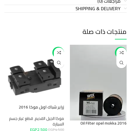
مراجعات (0)
SHIPPING & DELIVERY
منتجات ذات صلة
-44%
-50%
ح
م
زراير شباك اوبل موكا 2016
0
موكا الجيل القديم
,
قطع غيار جسم
Oil Filter opel mokka 2016
السيارة
ح
EGP
2,500
EGP
4,500