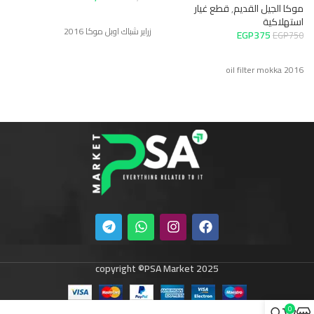
موكا الجيل القديم
,
قطع غيار
استهلاكية
زراير شباك اوبل موكا 2016
EGP
375
EGP
750
oil filter mokka 2016
copyright ©PSA Market 2025
0