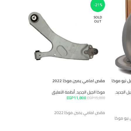
-17%
-21%
SOLD
OUT
ل نيو موكا
مقص امامي يمين موكا 2022
فلتر زيت أ
يل الجديد
,
موكا الجيل الجديد
,
أنظمة التعليق
موكا الجيل
EGP
11,800
EGP
1,200
EGP
15,000
قراءة المزيد
إضافة إل
مقص امامي يمين موكا 2022
 Mokka B
 نيو موكا