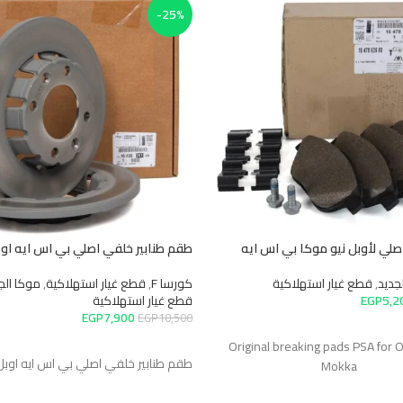
-25%
صلي لأوبل نيو موكا بي اس ايه
طقم طنابير خلفي اصلي بي اس ايه اوب
جديد
,
قطع غيار استهلاكية
كورسا F
,
قطع غيار استهلاكية
,
موكا الج
5,2
EGP
قطع غيار استهلاكية
EGP
7,900
EGP
10,500
السلة
Original breaking pads PSA for
إضافة إلى السلة
طقم طنابير خلفي اصلي بي اس ايه اوبل
Mokka