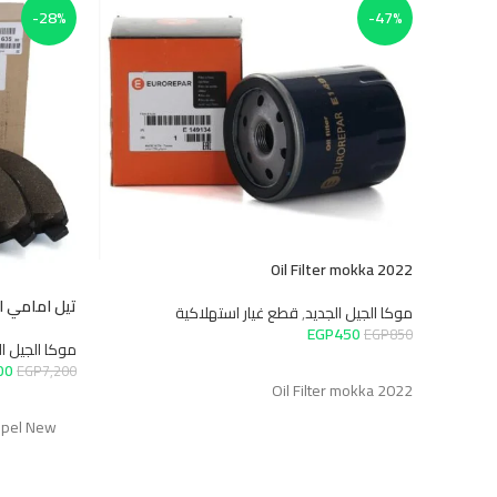
-28%
-47%
Oil Filter mokka 2022
تيل امامي ا
موكا الجيل الجديد
,
قطع غيار استهلاكية
EGP
450
EGP
850
موكا الجيل ال
إضافة إلى السلة
00
EGP
7,200
Oil Filter mokka 2022
إضافة إلى 
 Opel New