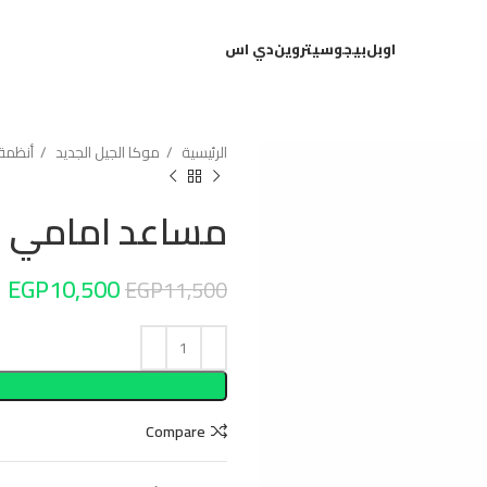
اوبل
بيجو
سيتروين
دي اس
الرئيسية
موكا الجيل الجديد
أنظمة 
مساعد امامي شما
EGP
10,500
EGP
11,500
Compare