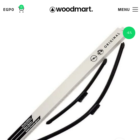
0
EGP
0
MENU
-6%