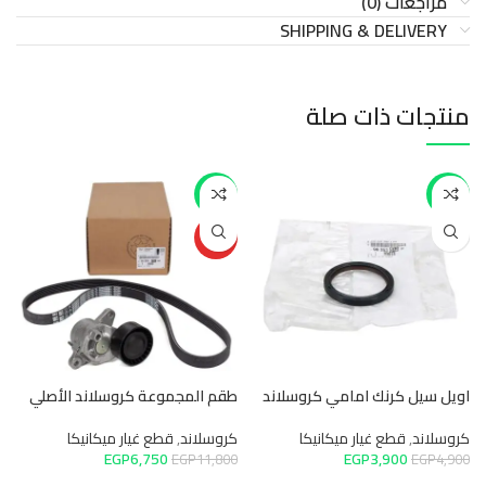
مراجعات (0)
SHIPPING & DELIVERY
منتجات ذات صلة
-43%
-20%
HOT
تي
ك
0
اويل سيل كرنك امامي كروسلاند
طقم المجموعة كروسلاند الأصلي
تي
كروسلاند
,
قطع غيار ميكانيكا
كروسلاند
,
قطع غيار ميكانيكا
EGP
6,750
EGP
3,900
EGP
11,800
EGP
4,900