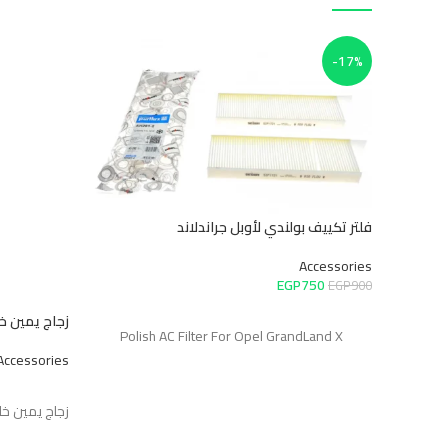
-17%
فلتر تكييف بولندي لأوبل جراندلاند
Accessories
EGP
750
EGP
900
إضافة إلى السلة
زجاج يمين خار
Polish AC Filter For Opel GrandLand X
Accessories
قراءة المزيد
زجاج يمين خار