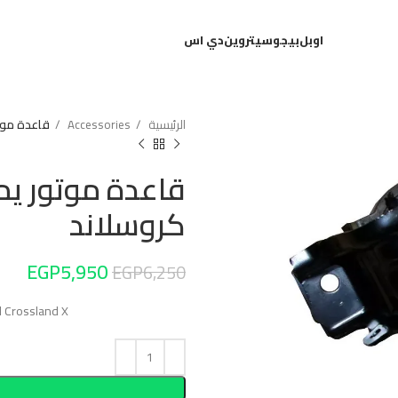
اوبل
بيجو
سيتروين
دي اس
الرئيسية
Accessories
قاعدة موتور
قاعدة موتور يمي
كروسلاند
EGP
5,950
EGP
6,250
el Crossland X