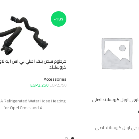
-18%
خرطوم سخن بلف اصلي بي اس ايه لاوب
كروسلاند
Accessories
EGP
2,250
EGP
2,750
إضافة إلى السلة
جي اوبل كروسلاند اصلي
 PSA Refrigerated Water Hose Heating
for Opel Crossland X
جي اوبل كروسلاند اصلي