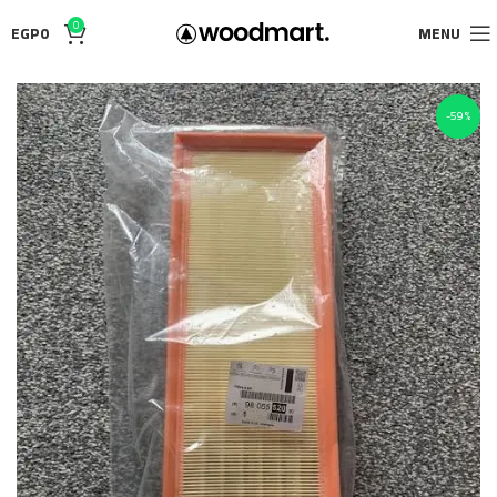
0
EGP
0
MENU
-59%