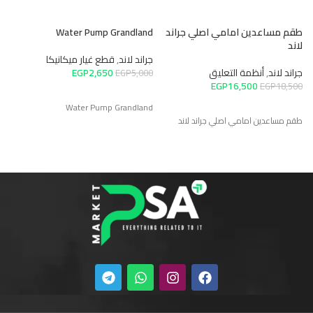
طقم مساعدين امامي اصلي جراند
Water Pump Grandland
ب
لاند
جراند لاند
,
قطع غيار ميكانيكا
جر
جراند لاند
,
أنظمة التعليق
2,650
EGP
0
EGP
5,000
EGP
16,500
EGP
18,500
Water Pump Grandland
با
طقم مساعدين امامي اصلي جراند لاند