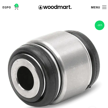
0
EGP
0
MENU
-20%