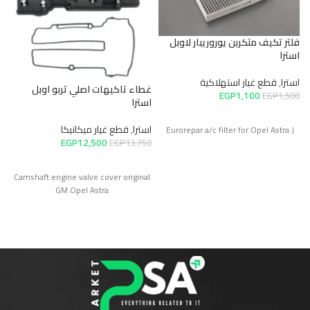
فلتر تكيف متكربن يوروريبار لاوبل
استرا
استرا
,
قطع غيار استهلاكية
غطاء تاكيهات اصلي تربو اوبل
ط
EGP
1,100
EGP
1,500
استرا
ا
استرا
,
قطع غيار ميكانيكا
0
Eurorepar a/c filter for Opel Astra J
EGP
12,500
EGP
13,750
Camshaft engine valve cover original
GM Opel Astra