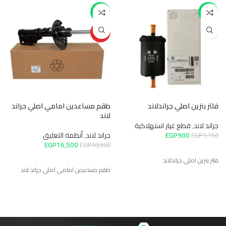
-11%
-22%
HOT
فلتر بنزين اصلي جراندلاند
طقم مساعدين امامي اصلي جراند
ط
لاند
ي
جراند لاند
,
قطع غيار استهلاكية
900
EGP
جراند لاند
,
أنظمة التعليق
جر
EGP
1,150
EGP
16,500
0
EGP
18,500
فلتر بنزين اصلي جراندلاند
طقم مساعدين امامي اصلي جراند لاند
d
1