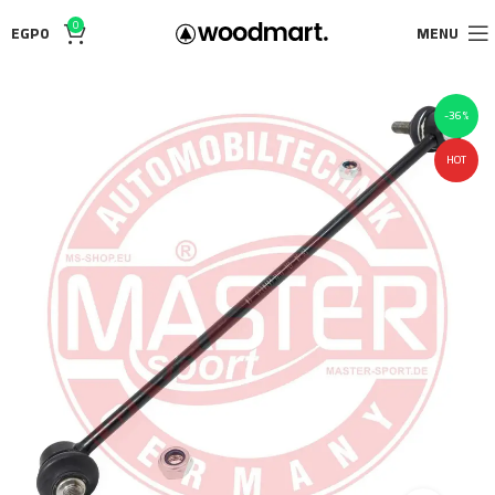
0
EGP
0
MENU
-36%
HOT