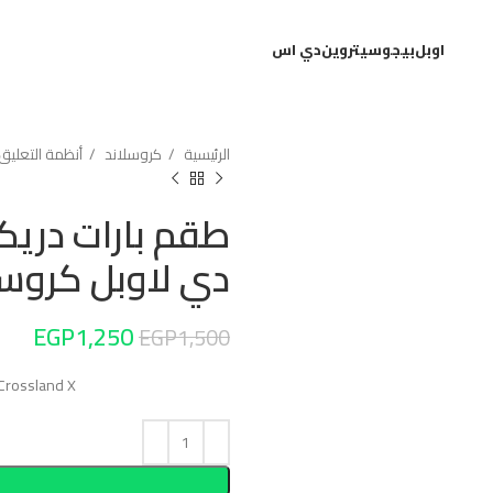
اوبل
بيجو
سيتروين
دي اس
الرئيسية
كروسلاند
أنظمة التعليق
طقم بارات دريك
دي لاوبل كروسل
EGP
1,250
EGP
1,500
 Crossland X