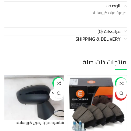
الوصف
طرمبة مياه كروسلاند
مراجعات (0)
SHIPPING & DELIVERY
منتجات ذات صلة
-1%
-40%
SOLD O
HOT
UT
شاسيه مرايا يمين كروسلاند
ط