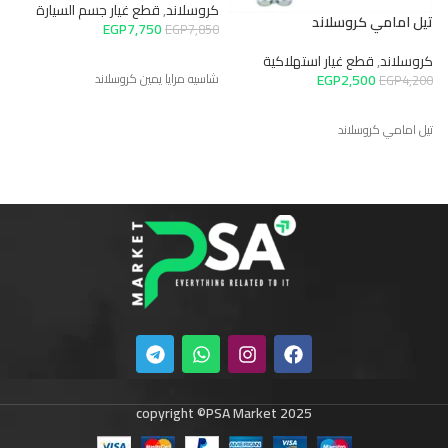
كروسلاند
,
قطع غيار جسم السيارة
(Seeac)
تيل امامي كروسلاند
EGP
7,750
EGP
7,850
ك
كروسلاند
,
قطع غيار استهلاكية
0
EGP
2,500
شاسيه مرايا يمين كروسلاند
EGP
4,200
ط
تيل امامي كروسلاند
copyright ©PSA Market 2025