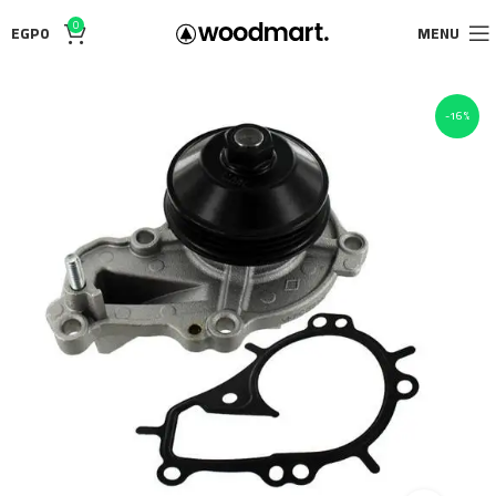
0
EGP
0
MENU
-16%