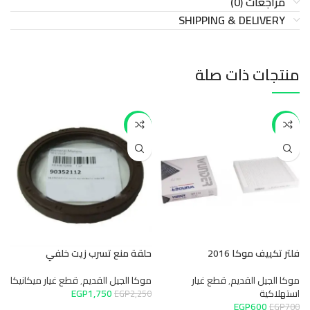
مراجعات (0)
SHIPPING & DELIVERY
منتجات ذات صلة
-22%
-14%
م
م
فلتر تكييف موكا 2016
حلقة منع تسرب زيت خلفي
0
موكا الجيل القديم
,
قطع غيار
موكا الجيل القديم
,
قطع غيار ميكانيكا
استهلاكية
1,750
EGP
م
EGP
2,250
EGP
600
EGP
700