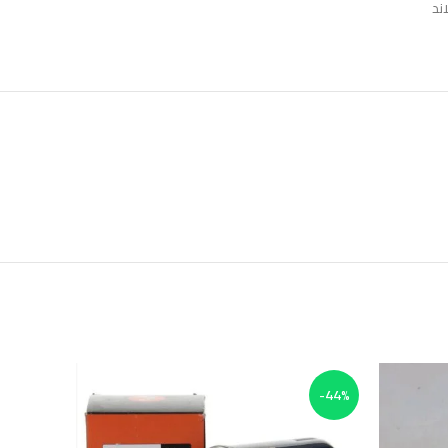
د
-13%
-44%