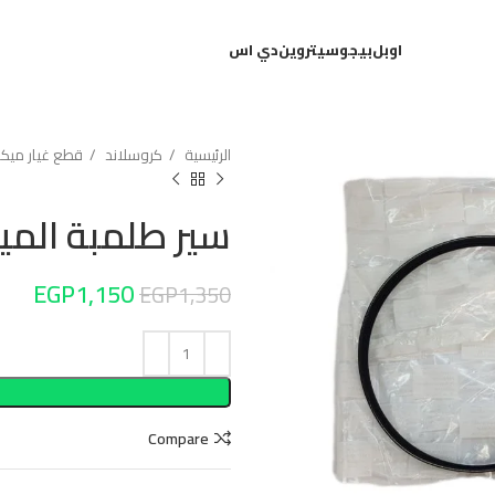
اوبل
بيجو
سيتروين
دي اس
الرئيسية
كروسلاند
قطع غيار ميكاني
سير طلمبة الميا
EGP
1,150
EGP
1,350
Compare