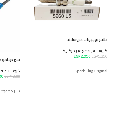
طقم بوجيهات كروسلاند
كروسلاند
,
قطع غيار ميكانيكا
EGP
2,950
EGP
5,250
سير دينامو كروس
إضافة إلى السلة
Spark Plug Original
كروسلاند
,
قطع 
400
EGP
1,600
إضافة إلى ال
سير مجموعه كرو