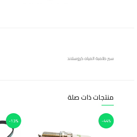
سير طلمبة المياه كروسلاند
منتجات ذات صلة
-13%
-44%