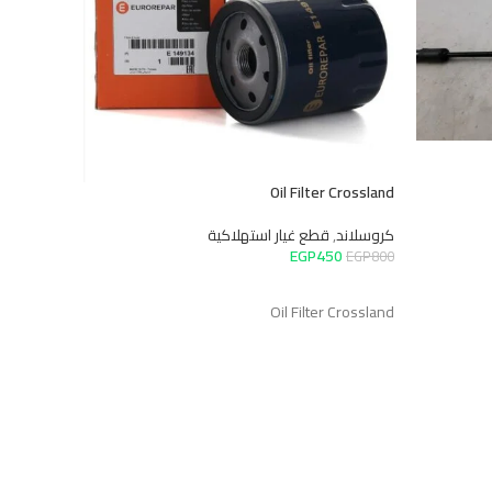
r crossland
كروسلاند
,
ق
60
EGP
4,200
إضافة إلى
Oil Filter Crossland
r crossland
كروسلاند
,
قطع غيار استهلاكية
EGP
450
EGP
800
إضافة إلى السلة
Oil Filter Crossland