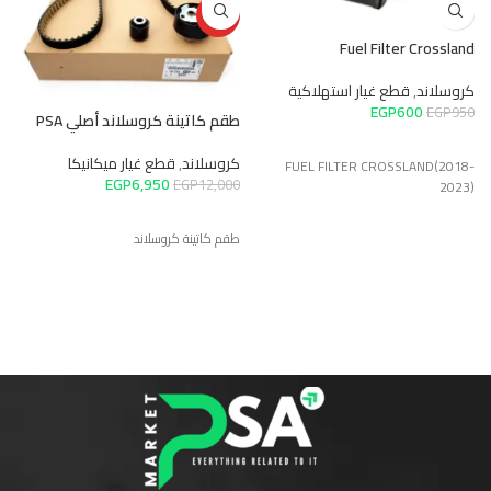
HOT
Fuel Filter Crossland
كروسلاند
,
قطع غيار استهلاكية
EGP
600
EGP
950
طقم كاتينة كروسلاند أصلي PSA
س
كروسلاند
,
قطع غيار ميكانيكا
ك
FUEL FILTER CROSSLAND(2018-
EGP
6,950
0
EGP
12,000
2023)
طقم كاتينة كروسلاند
سي