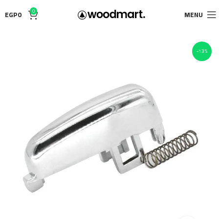
0
EGP
0
MENU
-13%