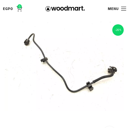
0
EGP
0
MENU
-20%