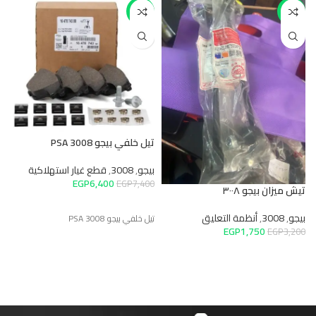
-14%
-45%
t
ب
تيل خلفي بيجو PSA 3008
0
بيجو
,
3008
,
قطع غيار استهلاكية
EGP
6,400
)
EGP
7,400
تيش ميزان بيجو ٣٠٠٨
بيجو
,
3008
,
أنظمة التعليق
تيل خلفي بيجو 3008 PSA
EGP
1,750
EGP
3,200