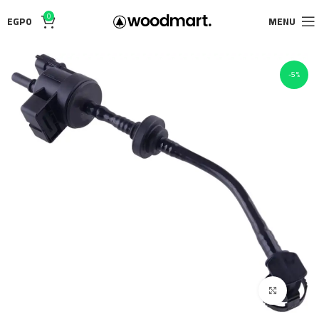
0
EGP
0
MENU
-5%
Click to enlarge