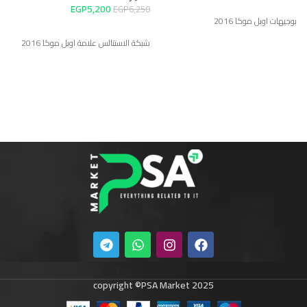
م
EGP
5,200
EGP
6,250
ا
بوجيهات اوبل موكا 2016
0
شبكة الاستنالس علامة اوبل موكا 2016
زر
copyright ©PSA Market 2025