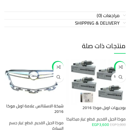
مراجعات (0)
SHIPPING & DELIVERY
منتجات ذات صلة
-17%
-5%
SOLD O
UT
شبكة الاستنالس علامة اوبل موكا
بوجيهات اوبل موكا 2016
2016
موكا الجيل القديم
,
قطع غيار ميكانيكا
زر
موكا الجيل القديم
,
قطع غيار جسم
EGP
3,600
EGP
3,800
السيارة