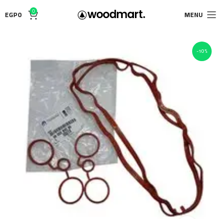
0
EGP
0
MENU
-10%