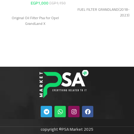
EGP
1,000
EGP
1,150
طق
FUEL FILTER GRANDLAND(2018-
2023)
Original Oil Filter Psa for Opel
جر
GrandLand X
0
طق
copyright ©PSA Market 2025