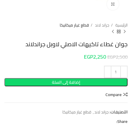
Click to enlarge
الرئيسية
جراند لاند
قطع غيار ميكانيكا
جوان غطاء تاكيهات الاصلي لاوبل جراندلاند
EGP
2,250
EGP
2,500
إضافة إلى السلة
Compare
التصنيفات:
جراند لاند
,
قطع غيار ميكانيكا
Share: