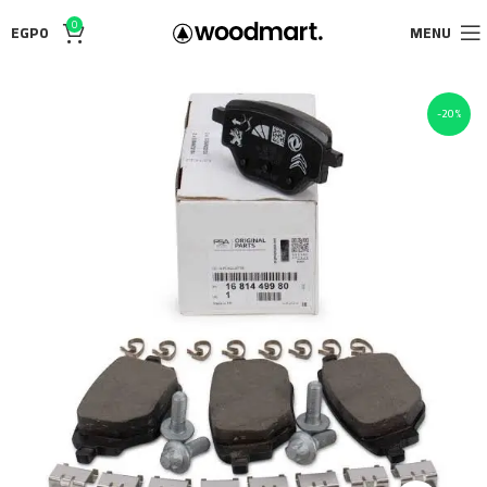
0
EGP
0
MENU
-20%