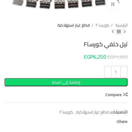
Click to enlarge
الرئيسية
كورسا F
قطع غيار استهلاكية
تيل خلفي كورساF
EGP
6,250
EGP
7,800
إضافة إلى السلة
Compare
التصنيفات:
قطع غيار استهلاكية
,
كورسا F
Share: