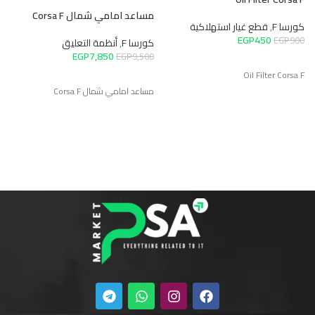
0
مساعد امامي شمال Corsa F
كورسا F
,
قطع غيار استهلاكية
EGP
450
EGP
900
كورسا F
,
أنظمة التعليق
F
EGP
7,850
EGP
9,500
Oil Filter Corsa F
مساعد امامي شمال Corsa F