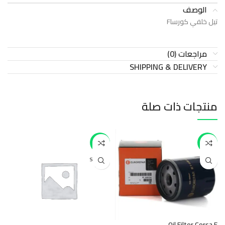
الوصف
تيل خلفي كورساF
مراجعات (0)
SHIPPING & DELIVERY
منتجات ذات صلة
-17%
-50%
SOLD O
UT
F
Oil Filter Corsa F
ك