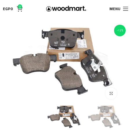
0
EGP
0
MENU
-12%
Click to enlarge