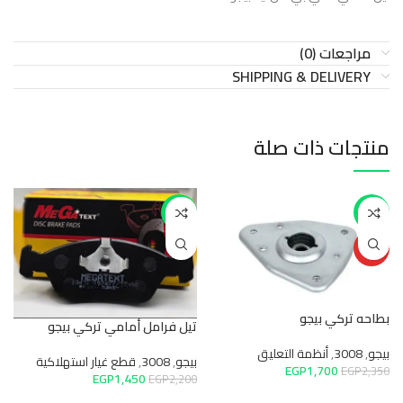
مراجعات (0)
SHIPPING & DELIVERY
منتجات ذات صلة
-34%
-28%
HOT
بطاحه تركي بيجو
تيل فرامل أمامي تركي بيجو
بيجو
,
3008
,
أنظمة التعليق
بيجو
,
3008
,
قطع غيار استهلاكية
EGP
1,700
EGP
2,350
EGP
1,450
ب
EGP
2,200