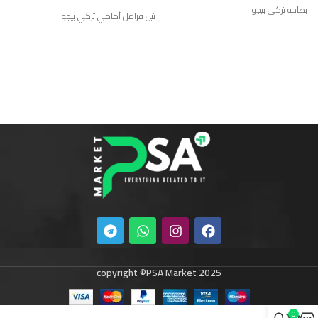
ب
بطاحه تركي بيجو
تيل فرامل أمامي تركي بيجو
0
ب
copyright ©PSA Market 2025
0