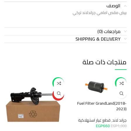
الوصف
بيض مقص امامي جراندلاند تركي
مراجعات (0)
SHIPPING & DELIVERY
منتجات ذات صلة
-11%
-34%
HOT
Fuel Filter GrandLand(2018-
2023)
جراند لاند
,
قطع غيار استهلاكية
طق
EGP
660
EGP
1,000