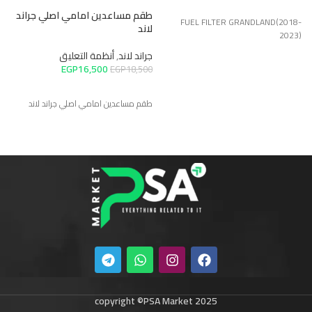
جر
طقم مساعدين امامي اصلي جراند
0
FUEL FILTER GRANDLAND(2018-
لاند
2023)
جراند لاند
,
أنظمة التعليق
طق
EGP
16,500
EGP
18,500
طقم مساعدين امامي اصلي جراند لاند
copyright ©PSA Market 2025