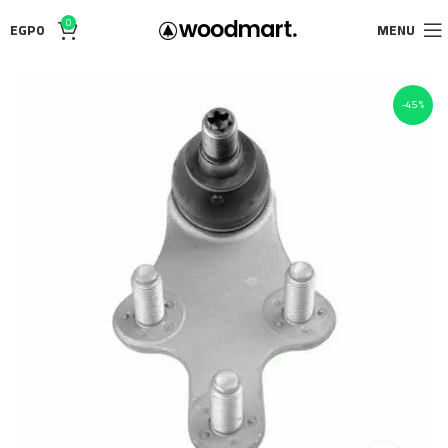
0
EGP
0
MENU
-45%