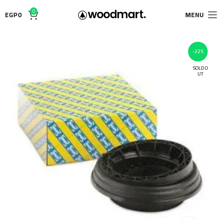
0
EGP
0
MENU
-22%
SOLD O
UT