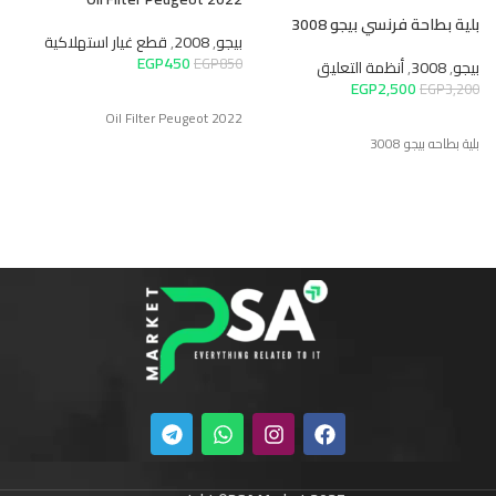
بلية بطاحة فرنسي بيجو 3008
تي
بيجو
,
2008
,
قطع غيار استهلاكية
EGP
450
EGP
850
بيجو
,
3008
,
أنظمة التعليق
ب
EGP
2,500
0
EGP
3,200
Oil Filter Peugeot 2022
بلية بطاحه بيجو 3008
تي