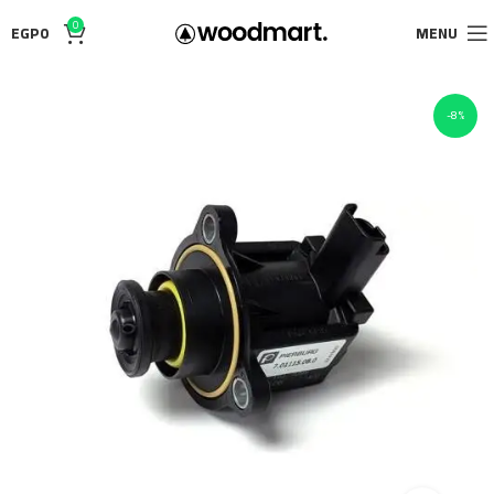
0
EGP
0
MENU
-8%