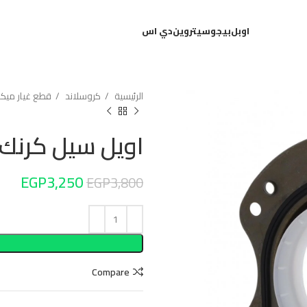
اوبل
بيجو
سيتروين
دي اس
الرئيسية
كروسلاند
قطع غيار ميكاني
اويل سيل كرنك 
EGP
3,250
EGP
3,800
Compare