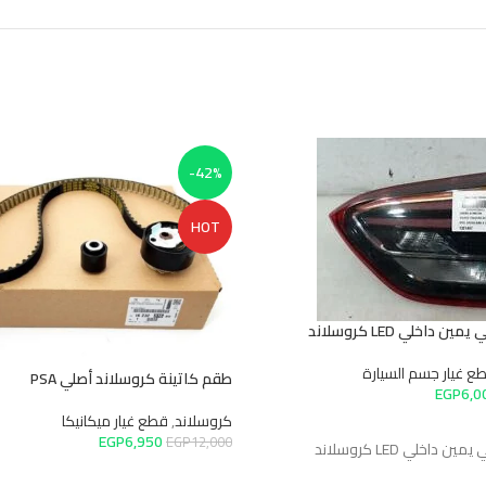
-42%
HOT
خلي LED كروسلاند
غيار جسم السيارة
طقم كاتينة كروسلاند أصلي PSA
EGP
6,
كروسلاند
,
قطع غيار ميكانيكا
سلة
EGP
6,950
EGP
12,000
خلي LED كروسلاند
إضافة إلى السلة