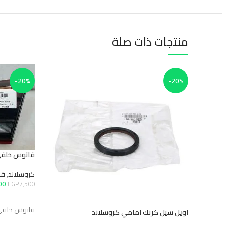
منتجات ذات صلة
-20%
-20%
فانوس خلفي يمين دا
كروسلاند
,
قطع 
000
EGP
7,500
إضافة إلى ال
فانوس خلفي يمين دا
اويل سيل كرنك امامي كروسلاند