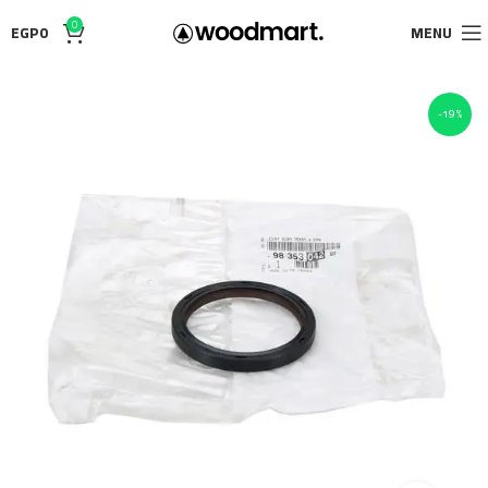
0
EGP
0
MENU
-19%