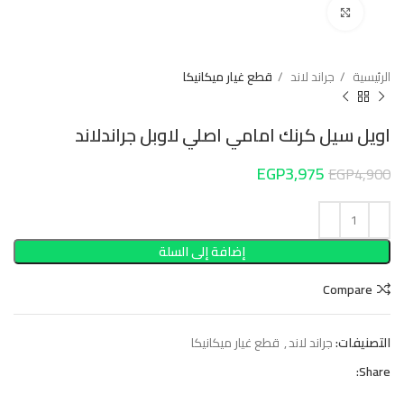
Click to enlarge
الرئيسية
جراند لاند
قطع غيار ميكانيكا
اويل سيل كرنك امامي اصلي لاوبل جراندلاند
EGP
3,975
EGP
4,900
إضافة إلى السلة
Compare
التصنيفات:
جراند لاند
,
قطع غيار ميكانيكا
Share: