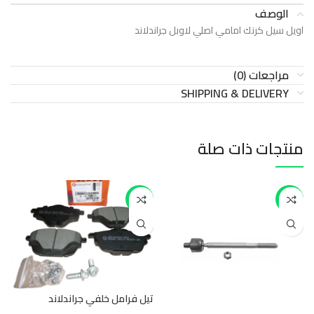
الوصف
اويل سيل كرنك امامي اصلي لاوبل جراندلاند
مراجعات (0)
SHIPPING & DELIVERY
منتجات ذات صلة
-50%
-17%
ف
تيل فرامل خلفي جراندلاند
جر