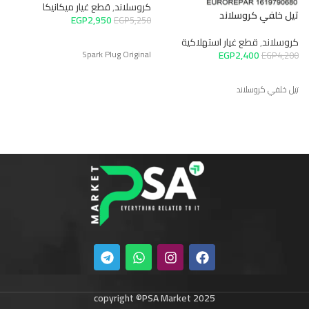
كروسلاند
,
قطع غيار ميكانيكا
تيل خلفي كروسلاند
ا
EGP
2,950
EGP
5,250
كروسلاند
,
قطع غيار استهلاكية
ك
EGP
2,400
Spark Plug Original
0
EGP
4,200
تيل خلفي كروسلاند
ا
copyright ©PSA Market 2025