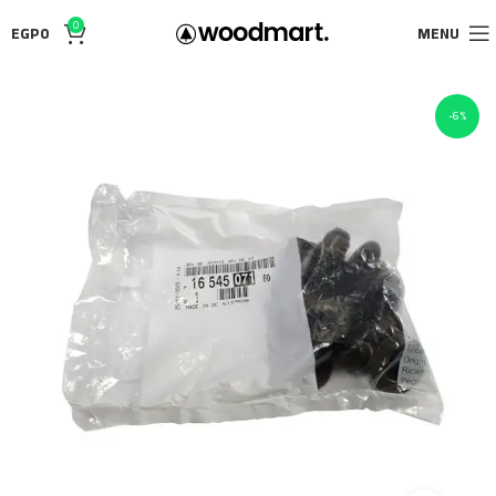
0
EGP
0
MENU
-6%