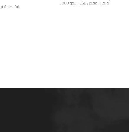
إضافة إلى ال
أورجين مقص تركي بيجو 3008
بلية بطاحة تركي ب