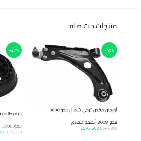
منتجات ذات صلة
-27%
-49%
أورجين مقص تركي شمال بيجو 3008
بلية بطاحة تركي 
بيجو
,
3008
,
أنظمة التعليق
بيجو
,
3008
,
أن
EGP
3,500
EGP
6,800
650
EGP
2,250
إضافة إلى السلة