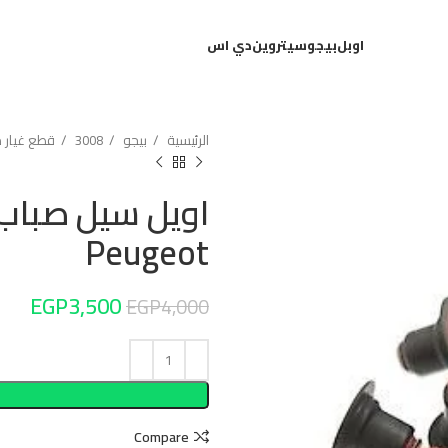
اوبل
بيجو
سيتروين
دي اس
الرئيسية
بيجو
3008
قطع غيار مي
اويل سيل صباب ا
Peugeot
EGP
3,500
EGP
4,000
Compare