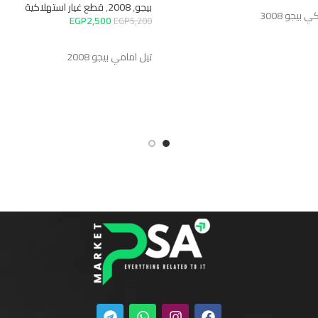
سلة
بيجو
,
2008
,
قطع غيار استهلاكية
يجو 3008
EGP
2,500
EGP
5,200
إضافة إلى السلة
تيل امامي بيجو 2008