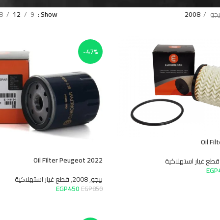
24
18
12
9
Show
-47%
Oil Filter Peugeot 2022
تهلاكية
بيجو
,
2008
,
قطع غيار استهلاكية
EGP
450
EGP
850
إضافة إلى السلة