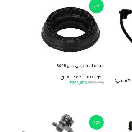
-27%
بلية بطاحة تركي بيجو 3008
بيجو
,
3008
,
أنظمة التعليق
EGP
1,650
EGP
2,250
إضافة إلى السلة
-10%