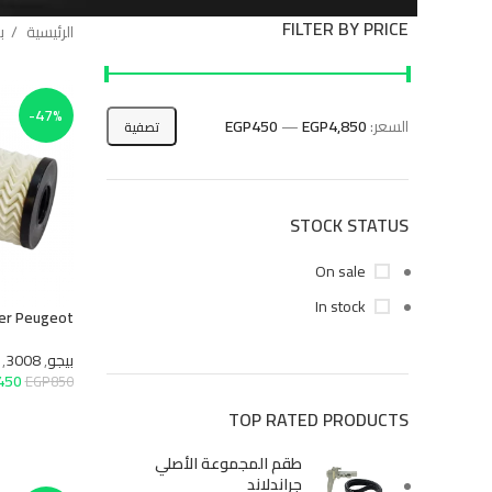
FILTER BY PRICE
الرئيسية
بيجو
2008
-47%
السعر:
EGP4,850
—
EGP450
تصفية
STOCK STATUS
On sale
In stock
Oil Filter Peugeot
بيجو
,
3008
,
قطع غيار اس
EGP
450
EGP
850
إضافة إلى السلة
TOP RATED PRODUCTS
طقم المجموعة الأصلي
جراندلاند