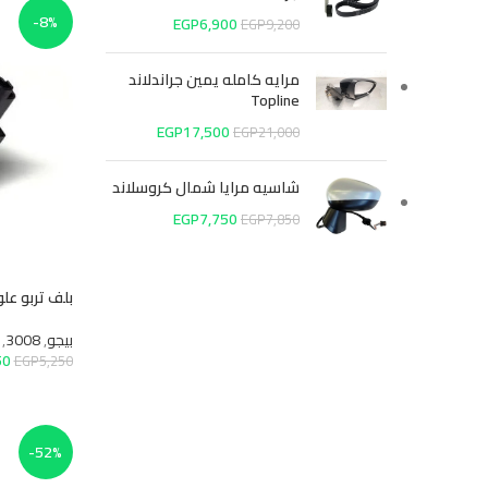
-8%
EGP
6,900
EGP
9,200
مرايه كامله يمين جراندلاند
Topline
EGP
17,500
EGP
21,000
شاسيه مرايا شمال كروسلاند
EGP
7,750
EGP
7,850
بلف تربو علوي بيجو 3008
بيجو
,
3008
,
قطع غيار ميك
EGP
4,850
EGP
5,250
إضافة إلى السلة
-52%