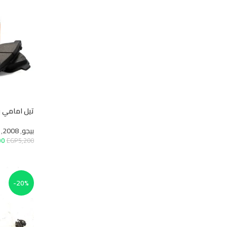
تيل امامي بيجو 2008
بيجو
,
2008
,
قطع غيار اس
EGP
2,500
EGP
5,200
إضافة إلى السلة
-20%