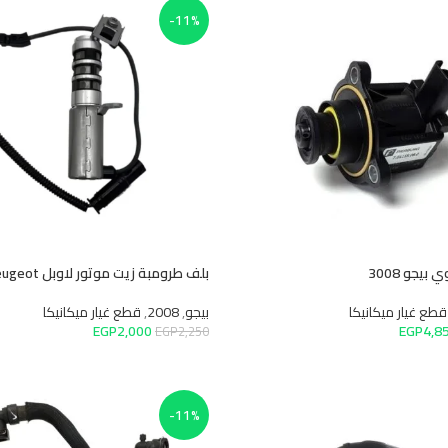
-11%
بلف طرومبة زيت موتور لاوبل Peugeot (جندي)
انيكا
بيجو
,
2008
,
قطع غيار ميكانيكا
EGP
2,000
EGP
2,250
إضافة إلى السلة
-11%