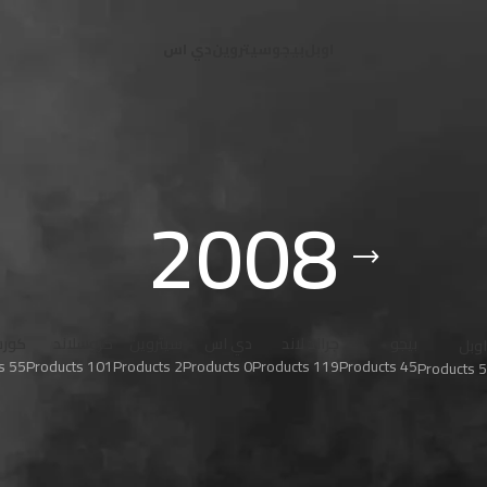
اوبل
بيجو
سيتروين
دي اس
2008
يجو
جراند لاند
دي اس
سيتروين
كروسلاند
كورسا F
موكا
28 Products
55 Products
101 Products
2 Products
0 Products
119 Products
45 Produ