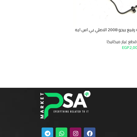
انيكا