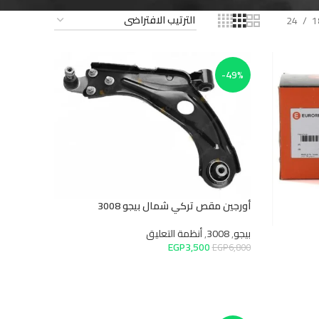
-49%
أورجين مقص تركي شمال بيجو 3008
بيجو
,
3008
,
أنظمة التعليق
EGP
3,500
EGP
6,800
إضافة إلى السلة