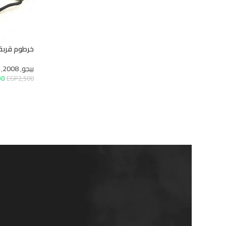
خرطوم قربة رفيع بيجو 2008 الاصلي بي اس ايه
بيجو
,
2008
,
قطع غيار ميك
EGP
2,000
EGP
2,500
إضافة إلى السلة