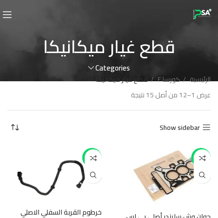
قطع غيار ميكانيكا
Categories
الرئيسية
كورسا F
قطع غيار ميكانيكا
عرض 1–12 من أصل 15 نتيجة
Show sidebar
-11%
-12%
خرطوم القربة السفلي الاصلي
جوان وش سليندر أصلي بي اس