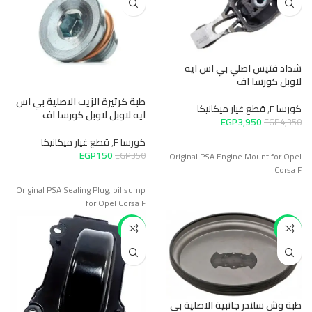
شداد فتيس اصلي بي اس ايه
لاوبل كورسا اف
طبة كرتيرة الزيت الاصلية بي اس
كورسا F
,
قطع غيار ميكانيكا
ايه لاوبل لاوبل كورسا اف
EGP
3,950
EGP
4,350
كورسا F
,
قطع غيار ميكانيكا
EGP
150
EGP
350
Original PSA Engine Mount for Opel
Corsa F
Original PSA Sealing Plug, oil sump
for Opel Corsa F
-14%
-16%
طبة وش سلندر جانبية الاصلية بي