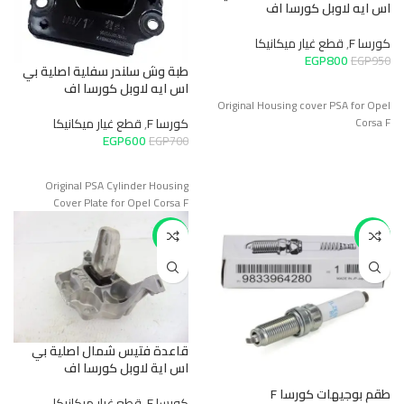
اس ايه لاوبل كورسا اف
كورسا F
,
قطع غيار ميكانيكا
EGP
800
EGP
950
طبة وش سلندر سفلية اصلية بي
اس ايه لاوبل كورسا اف
Original Housing cover PSA for Opel
Corsa F
كورسا F
,
قطع غيار ميكانيكا
EGP
600
EGP
700
Original PSA Cylinder Housing
Cover Plate for Opel Corsa F
-10%
-34%
قاعدة فتيس شمال اصلية بي
اس اية لاوبل كورسا اف
طقم بوجيهات كورسا F
كورسا F
,
قطع غيار ميكانيكا