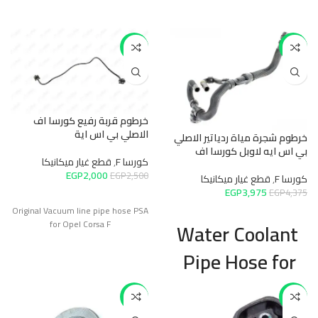
ORIGINAL
-20%
-9%
RADIATOR
HOSE PSA FOR
OPEL CORSA F
خرطوم قربة رفيع كورسا اف
الاصلي بي اس اية
خرطوم شجرة مياة ردياتير الاصلي
بي اس ايه لاوبل كورسا اف
كورسا F
,
قطع غيار ميكانيكا
EGP
2,000
EGP
2,500
كورسا F
,
قطع غيار ميكانيكا
EGP
3,975
EGP
4,375
Original Vacuum line pipe hose PSA
for Opel Corsa F
Water Coolant
Pipe Hose for
Opel Corsa F
-57%
-9%