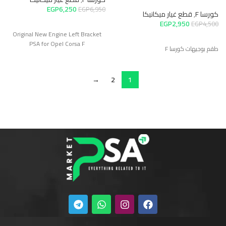
EGP
6,250
EGP
6,950
كورسا F
,
قطع غيار ميكانيكا
EGP
2,950
EGP
4,500
Original New Engine Left Bracket
PSA for Opel Corsa F
طقم بوجيهات كورسا F
→
2
1