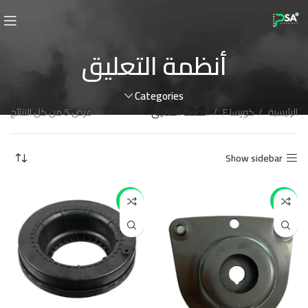
أنظمة التعليق
Categories
الرئيسية
كورسا F
أنظمة التعليق
عرض ⁦5⁩ من كل النتائج
Show sidebar
-26%
-51%