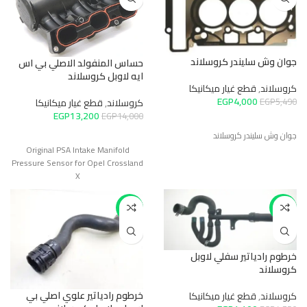
جوان وش سليندر كروسلاند
حساس المنفولد الاصلي بي اس
ايه لاوبل كروسلاند
كروسلاند
,
قطع غيار ميكانيكا
EGP
4,000
كروسلاند
,
قطع غيار ميكانيكا
EGP
5,490
EGP
13,200
EGP
14,000
جوان وش سليندر كروسلاند
Original PSA Intake Manifold
Pressure Sensor for Opel Crossland
X
-14%
-7%
خرطوم رادياتير سفلي لاوبل
كروسلاند
خرطوم رادياتير علوي اصلي بي
كروسلاند
,
قطع غيار ميكانيكا