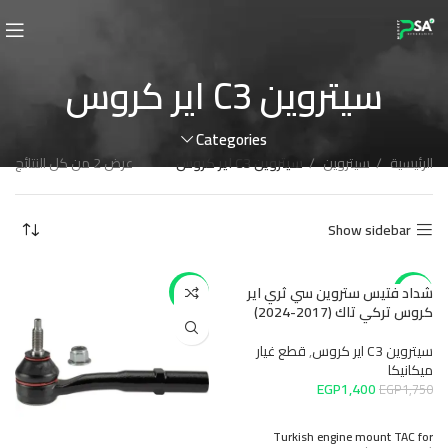
سيتروين C3 اير كروس
Categories
الرئيسية
سيتروين
سيتروين C3 اير كروس
عرض ⁦2⁩ من كل النتائج
Show sidebar
شداد فتيس ستروين سي ثري اير
-14%
-20%
كروس تركي تاك (2017-2024)
سيتروين C3 اير كروس
,
قطع غيار
ميكانيكا
EGP
1,400
EGP
1,750
Turkish engine mount TAC for