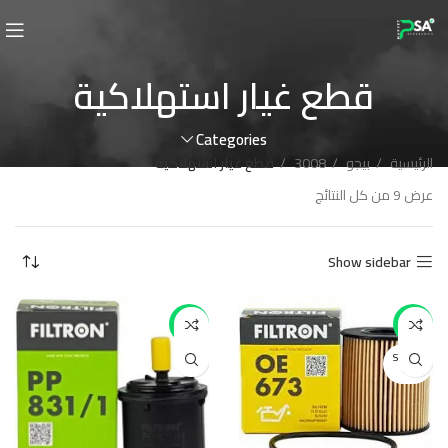
قطع غيار استهلاكية
Categories
الرئيسية
بيجو
3008
قطع غيار استهلاكية
عرض ⁦9⁩ من كل النتائج
Show sidebar
-27%
-14%
SOLD O
UT