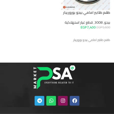
طقم طنابير امامي بيجو يوروريبار
بيجو
,
3008
,
قطع غيار استهلاكية
EGP
7,400
EGP
9,600
طقم طنابير امامي بيجو يوروريبار