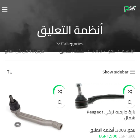
أنظمة التعليق
Categories
الرئيسية
بيجو
3008
أنظمة التعليق
عرض ⁦10⁩ من كل النتائج
Show sidebar
-17%
-17%
بارة خارجيه تركي Peugeot
شمال
بيجو
,
3008
,
أنظمة التعليق
EGP
1,500
EGP
1,800