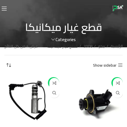
قطع غيار ميكانيكا
Categories
الرئيسية
بيجو
2008
قطع غيار ميكانيكا
عرض ⁦4⁩ من كل النتائج
Show sidebar
-11%
-8%